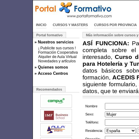
INICIO
CURSOS Y MASTERS
CURSOS POR PROVINCIA
Portal formativo
Más información sobre cursos y
» Nuestros servicios
ASÍ FUNCIONA:
Par
¡ Publicite sus cursos !
completa sobre el
Formación Cooperativa
interesado,
Curso d
Alquiler de Aula Virtual
Novedades y artículos
para Hotelería y T
» Quienes somos
datos básicos sobr
» Acceso Centros
formación,
ACEDIS 
siguiente formulario
Recomendados
datos, que te enviar
Nombre
Sexo:
Teléfono:
Residencia: