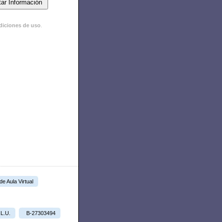
diciones de uso
.
 de Aula Virtual
.L.U.
B-27303494