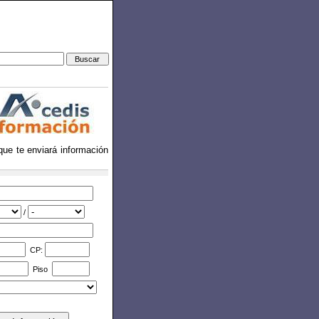
 que te enviará información
/
CP:
Piso