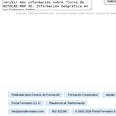
Al pulsar 'Solicitar Información', el usuario declara haber leído y aceptar las
con
Publicidad para Centros de Formación
Formación Cooperativa
Alquiler
Portal Formativo S.L.U.
Plataforma de Teleformación
info@portalformativo.com
902 922245
© 2002-2026 Portal Formativo S