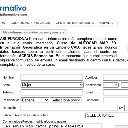
ERS
CURSOS POR PROVINCIA
CENTROS DESTACADOS
NUEVOS
Más información sobre cursos y masters
ASÍ FUNCIONA:
Para darte información más completa sobre el curso
en el que estás interesado,
Curso de AUTOCAD MAP 3D.
Información Geográfica en un Entorno CAD
, necesitamos algunos
datos básicos sobre tu perfil como alumno, para el centro de
formación,
ACEDIS Formación
. En el momento que cumplimentes el
siguiente formulario, se enviará un email destinado al centro con tus datos,
completa a la medida de tu caso.
Nombre
Apellidos
Sexo:
Nacimiento
/
Teléfono:
Email
Residencia:
Localidad:
Dirección:
Nº
Indica tu Nivel de estudios actual
Comentarios (Puedes modificarlos a tu gusto)