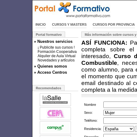
INICIO
CURSOS Y MASTERS
CURSOS POR PROVINCIA
Portal formativo
Más información sobre cursos y
» Nuestros servicios
ASÍ FUNCIONA:
Par
¡ Publicite sus cursos !
completa sobre el
Formación Cooperativa
interesado,
Curso d
Alquiler de Aula Virtual
Novedades y artículos
Combustible
, nece
» Quienes somos
como alumno, para e
» Acceso Centros
el momento que cumpl
email destinado al c
Recomendados
completa a la medida
Nombre
Sexo:
Teléfono:
Residencia: