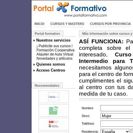
INICIO
CURSOS Y MASTERS
CURSOS POR PROVINCIA
Portal formativo
Más información sobre cursos y
» Nuestros servicios
ASÍ FUNCIONA:
Par
¡ Publicite sus cursos !
completa sobre el
Formación Cooperativa
interesado,
Curs
Alquiler de Aula Virtual
Novedades y artículos
Intermedio para 
» Quienes somos
necesitamos alguno
» Acceso Centros
para el centro de fo
cumplimentes el sigu
Recomendados
al centro con tus d
medida de tu caso.
Nombre
Sexo:
Teléfono:
Residencia: