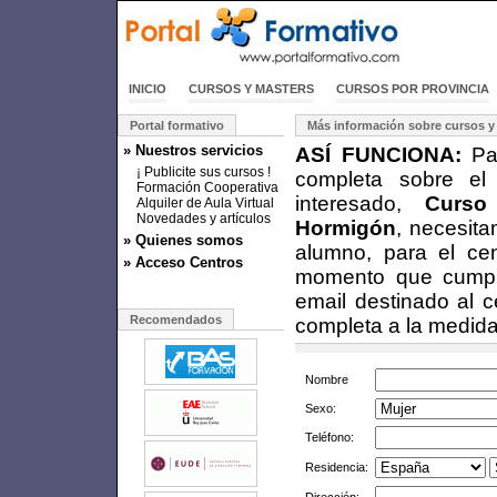
INICIO
CURSOS Y MASTERS
CURSOS POR PROVINCIA
Portal formativo
Más información sobre cursos y
» Nuestros servicios
ASÍ FUNCIONA:
Par
¡ Publicite sus cursos !
completa sobre el
Formación Cooperativa
interesado,
Curso
Alquiler de Aula Virtual
Novedades y artículos
Hormigón
, necesita
» Quienes somos
alumno, para el ce
» Acceso Centros
momento que cumplim
email destinado al c
Recomendados
completa a la medida
Nombre
Sexo:
Teléfono:
Residencia: