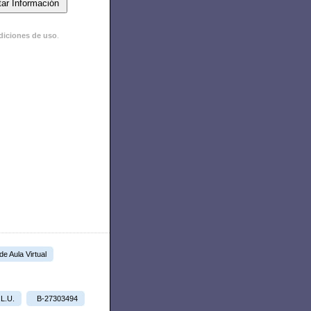
diciones de uso
.
 de Aula Virtual
.L.U.
B-27303494