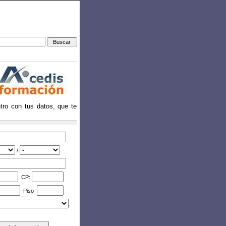
ntro con tus datos, que te
/
CP:
Piso