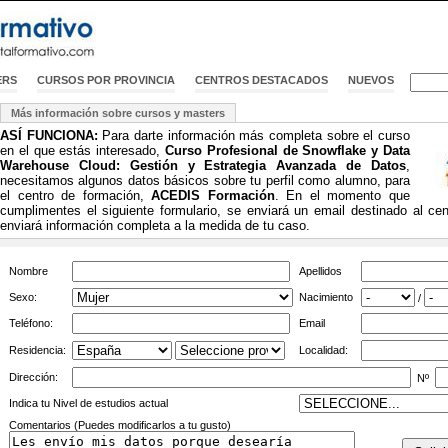
ERS
CURSOS POR PROVINCIA
CENTROS DESTACADOS
NUEVOS
Más información sobre cursos y masters
ASÍ FUNCIONA:
Para darte información más completa sobre el curso
en el que estás interesado,
Curso Profesional de Snowflake y Data
Warehouse Cloud: Gestión y Estrategia Avanzada de Datos
,
necesitamos algunos datos básicos sobre tu perfil como alumno, para
el centro de formación,
ACEDIS Formación
. En el momento que
cumplimentes el siguiente formulario, se enviará un email destinado al ce
enviará información completa a la medida de tu caso.
Nombre
Apellidos
Sexo:
Nacimiento
/
Teléfono:
Email
Residencia:
Localidad:
Dirección:
Nº
Indica tu Nivel de estudios actual
Comentarios (Puedes modificarlos a tu gusto)