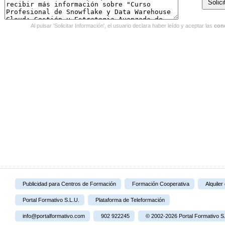
Al pulsar 'Solicitar Información', el usuario declara haber leído y aceptar las
con
Publicidad para Centros de Formación
Formación Cooperativa
Alquiler
Portal Formativo S.L.U.
Plataforma de Teleformación
info@portalformativo.com
902 922245
© 2002-2026 Portal Formativo S