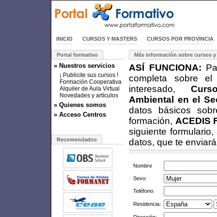
INICIO
CURSOS Y MASTERS
CURSOS POR PROVINCIA
Portal formativo
Más información sobre cursos y
» Nuestros servicios
ASÍ FUNCIONA:
Par
¡ Publicite sus cursos !
completa sobre el
Formación Cooperativa
interesado,
Curs
Alquiler de Aula Virtual
Novedades y artículos
Ambiental en el Se
» Quienes somos
datos básicos sobr
» Acceso Centros
formación,
ACEDIS 
siguiente formulario
Recomendados
datos, que te enviar
Nombre
Sexo:
Teléfono:
Residencia: