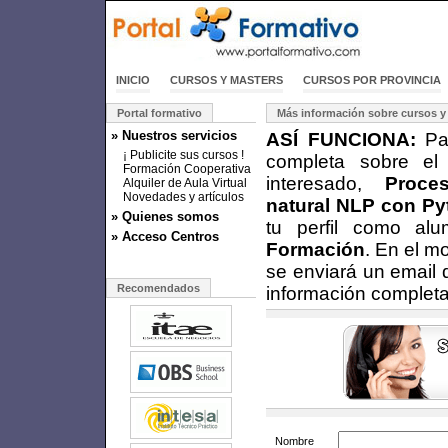
INICIO
CURSOS Y MASTERS
CURSOS POR PROVINCIA
Portal formativo
Más información sobre cursos y
» Nuestros servicios
ASÍ FUNCIONA:
Par
¡ Publicite sus cursos !
completa sobre el
Formación Cooperativa
interesado,
Proce
Alquiler de Aula Virtual
Novedades y artículos
natural NLP con Py
» Quienes somos
tu perfil como al
» Acceso Centros
Formación
. En el m
se enviará un email 
Recomendados
información completa
Nombre