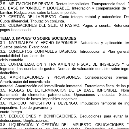
2.5. IMPUTACIÓN DE RENTAS. Rentas inmobiliarias. Transparencia fiscal. 
2.6. BASE IMPONIBLE Y LIQUIDABLE. Integración y compensación de re
familiar. Reducciones sobre la base imponible.
2.7. GESTIÓN DEL IMPUESTO. Cuota íntegra estatal y autonómica. Dedu
Cuota diferencial. Tributación conjunta.
2.8. OBLIGACIONES DEL SUJETO PASIVO. Pagos a cuenta: Retencione
pagos fraccionados.
TEMA 3. IMPUESTO SOBRE SOCIEDADES
3.1. NATURALEZA Y HECHO IMPONIBLE. Naturaleza y aplicación territ
Sujetos pasivos. Exenciones.
3.2. CONCEPTOS CONTABLES BÁSICOS. Introducción al Plan general c
contabilidad. Las fases del
ciclo contable.
3.3. CONTABILIZACIÓN Y TRATAMIENTO FISCAL DE INGRESOS Y GA
Ingresos. Las cuentas de gastos. Normas de valoración contable sobre ingr
deducibles.
3.4. AMORTIZACIONES Y PROVISIONES. Consideraciones previas s
Amortización del inmovilizado
material. Amortización del inmovilizado inmaterial. Tratamiento fiscal de las 
3.5. REGLAS DE DETERMINACIÓN DE LA BASE IMPONIBLE. Normas
transmisión de elementos patrimoniales. Operaciones vinculadas. Subcap
Compensación de bases imponibles negativas.
3.6. PERIODO IMPOSITIVO Y DEVENGO. Imputación temporal de ingr
impositivo. Tipo de gravamen y
cuota íntegra.
3.7. DEDUCCIONES Y BONIFICACIONES. Deducciones para evitar la d
deducciones. Bonificaciones.
3.8. LIQUIDACIÓN Y GESTIÓN DEL IMPUESTO. OBLIGACIONES FO