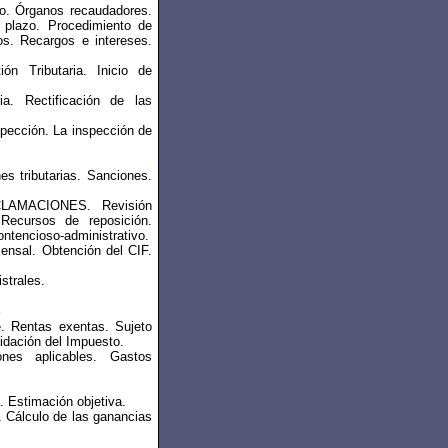
Órganos recaudadores.
 plazo. Procedimiento de
os. Recargos e intereses.
Tributaria. Inicio de
ria. Rectificación de las
cción. La inspección de
tributarias. Sanciones.
AMACIONES. Revisión
Recursos de reposición.
ntencioso-administrativo.
al. Obtención del CIF.
strales.
S
 Rentas exentas. Sujeto
idación del Impuesto.
es aplicables. Gastos
stimación objetiva.
álculo de las ganancias