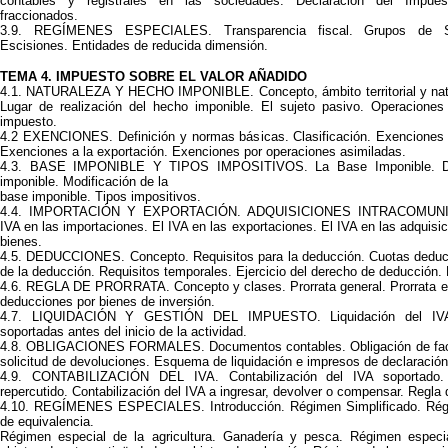
contables y registrales en las sociedades. Declaración del Impue
fraccionados.
3.9. REGÍMENES ESPECIALES. Transparencia fiscal. Grupos de S
Escisiones. Entidades de reducida dimensión.
TEMA 4. IMPUESTO SOBRE EL VALOR AÑADIDO
4.1. NATURALEZA Y HECHO IMPONIBLE. Concepto, ámbito territorial y natu
Lugar de realización del hecho imponible. El sujeto pasivo. Operacione
impuesto.
4.2 EXENCIONES. Definición y normas básicas. Clasificación. Exenciones e
Exenciones a la exportación. Exenciones por operaciones asimiladas.
4.3. BASE IMPONIBLE Y TIPOS IMPOSITIVOS. La Base Imponible. De
imponible. Modificación de la
base imponible. Tipos impositivos.
4.4. IMPORTACIÓN Y EXPORTACIÓN. ADQUISICIONES INTRACOMUNI
IVA en las importaciones. El IVA en las exportaciones. El IVA en las adquisi
bienes.
4.5. DEDUCCIONES. Concepto. Requisitos para la deducción. Cuotas deduci
de la deducción. Requisitos temporales. Ejercicio del derecho de deducción.
4.6. REGLA DE PRORRATA. Concepto y clases. Prorrata general. Prorrata es
deducciones por bienes de inversión.
4.7. LIQUIDACIÓN Y GESTIÓN DEL IMPUESTO. Liquidación del IVA
soportadas antes del inicio de la actividad.
4.8. OBLIGACIONES FORMALES. Documentos contables. Obligación de factu
solicitud de devoluciones. Esquema de liquidación e impresos de declaración
4.9. CONTABILIZACIÓN DEL IVA. Contabilización del IVA soportado. 
repercutido. Contabilización del IVA a ingresar, devolver o compensar. Regla d
4.10. REGÍMENES ESPECIALES. Introducción. Régimen Simplificado. Régi
de equivalencia.
Régimen especial de la agricultura. Ganadería y pesca. Régimen especi