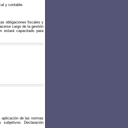
cal y contable.
las obligaciones fiscales y
acerse cargo de la gestión
n estará capacitado para
de aplicación de las normas
s subjetivos. Declaración