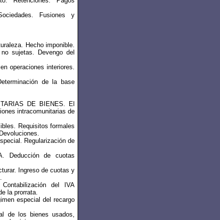
sto. Retenciones. Pagos
ociedades. Fusiones y
raleza. Hecho imponible.
s no sujetas. Devengo del
n operaciones interiores.
terminación de la base
TARIAS DE BIENES. El
ciones intracomunitarias de
bles. Requisitos formales
 Devoluciones.
pecial. Regularización de
. Deducción de cuotas
rar. Ingreso de cuotas y
.
Contabilización del IVA
e la prorrata.
men especial del recargo
al de los bienes usados,