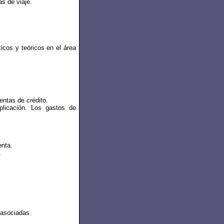
s de viaje.
icos y teóricos en el área
entas de crédito.
plicación. Los gastos de
enta.
.
 asociadas.