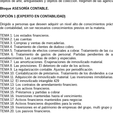
objetos de arte, antigüedades y objetos de colección. Régimen de las agencia
Bloque ASESORÍA CONTABLE.
OPCIÓN 1 (EXPERTO EN CONTABILIDAD)
Dirigido a personas que deseen adquirir un nivel alto de conocimientos práct
de contabilidad, sin ser necesarios conocimientos previos en la materia.
TEMA 1. Los estados financieros.
TEMA 2. Las cuentas
TEMA 3. Compras y ventas de mercaderías.
TEMA 4. Tratamiento de clientes de dudoso cobro.
TEMA 5. Tratamiento de efectos comerciales a cobrar. Tratamiento de las cu
TEMA 6. Tratamiento de gastos de personal. Partidas pendientes de a
establecimiento. Las cuentas de orden y especiales.
TEMA 7. Las amortizaciones. Enajenaciones de inmovilizado material.
TEMA 8. Las provisiones. El deterioro de valor de los activos.
TEMA 9. La regularización contable. Ajustes por periodificación.
TEMA 10. Contabilización de préstamos. Tratamiento de los dividendos a cu
TEMA 11. Adquisición de inmovilizado material. Las inversiones inmobiliarias
TEMA 12. El inmovilizado intangible 429
TEMA 13. Los contratos de arrendamiento financiero.
TEMA 14. Los activos financieros.
TEMA 15. Préstamos y partidas a cobrar
TEMA 16. Inversiones mantenidas hasta el vencimiento.
TEMA 17. Activos financieros mantenidos para negociar.
TEMA 18. Activos financieros disponibles para la venta.
TEMA 19. Inversiones en el patrimonio de empresas del grupo, multi grupo y
TEMA 20. Los pasivos financieros.