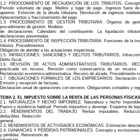
1.2. PROCEDIMIENTO DE RECAUDACIÓN DE LOS TRIBUTOS. Concepto. 
Período voluntario de pago. Medios y lugar de pago. Ingresos fuera de
apremio. Extinción de la deuda tributaria. Devolución de ingresos indebid
Aplazamientos y fraccionamiento del pago.
1.3. PROCEDIMIENTO DE GESTIÓN TRIBUTARIA. Órganos de gestión 
procedimiento de gestión. Modelos
de declaraciones. Calendario del contribuyente. La liquidación tributa
declaraciones presentadas.
1.4. PROCEDIMIENTO DE INSPECCIÓN TRIBUTARIA. Funciones de la Inspe
tributos. Procedimientos.
Obligación de atender a las actuaciones inspectoras.
1.5. INFRACCIONES, SANCIONES Y DELITOS TRIBUTARIOS. Infracciones 
Delito fiscal.
1.6. REVISIÓN DE ACTOS ADMINISTRATIVOS TRIBUTARIOS. RECL
practicada sin recurso. Revisión como consecuencia de un recurso. 
Reclamación económico-administrativa. Recurso de alzada. Procedimiento co
1.7. OBLIGACIONES FORMALES DE LOS EMPRESARIOS. Declaración cens
Emisión y recepción de facturas.
Declaración anual de operaciones con terceros. Obligaciones contables y regi
TEMA 2. EL IMPUESTO SOBRE LA RENTA DE LAS PERSONAS FÍSICA
2.1. NATURALEZA Y HECHO IMPONIBLE. Naturaleza y hecho Imponible.
Pasivo y residencia habitual. Período impositivo y devengo. Esquema de liqu
2.2. RENDIMIENTOS DEL TRABAJO. Rentas imputables. Reduccion
deducibles. Reducción
general.
2.3. RENDIMIENTOS DE ACTIVIDADES ECONÓMICAS. Estimación directa. E
2.4. GANANCIAS Y PÉRDIDAS PATRIMONIALES. Concepto y exclusiones. C
y pérdidas. Reinversión de
ganancias.