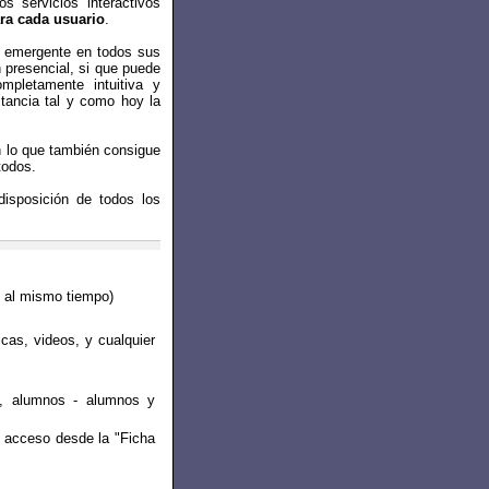
s servicios interactivos
ara cada usuario
.
y emergente en todos sus
n presencial, si que puede
mpletamente intuitiva y
stancia tal y como hoy la
 lo que también consigue
todos.
isposición de todos los
s al mismo tiempo)
icas, videos, y cualquier
os, alumnos - alumnos y
n acceso desde la "Ficha