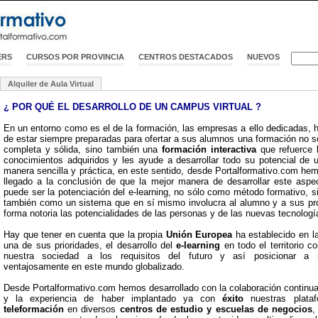
ERS
CURSOS POR PROVINCIA
CENTROS DESTACADOS
NUEVOS
Alquiler de Aula Virtual
¿ POR QUÉ EL DESARROLLO DE UN CAMPUS VIRTUAL ?
En un entorno como es el de la formación, las empresas a ello dedicadas, 
de estar siempre preparadas para ofertar a sus alumnos una formación no s
completa y sólida, sino también una
formación interactiva
que refuerce 
conocimientos adquiridos y les ayude a desarrollar todo su potencial de 
manera sencilla y práctica, en este sentido, desde Portalformativo.com he
llegado a la conclusión de que la mejor manera de desarrollar este aspe
puede ser la potenciación del e-learning, no sólo como método formativo, s
también como un sistema que en sí mismo involucra al alumno y a sus pro
forma notoria las potencialidades de las personas y de las nuevas tecnologí
Hay que tener en cuenta que la propia
Unión Europea
ha establecido en 
una de sus prioridades, el desarrollo del
e-learning
en todo el territorio c
nuestra sociedad a los requisitos del futuro y así posicionar a 
ventajosamente en este mundo globalizado.
Desde Portalformativo.com hemos desarrollado con la colaboración continu
y la experiencia de haber implantado ya con
éxito
nuestras plata
teleformación
en diversos
centros de estudio y escuelas de negocios
,