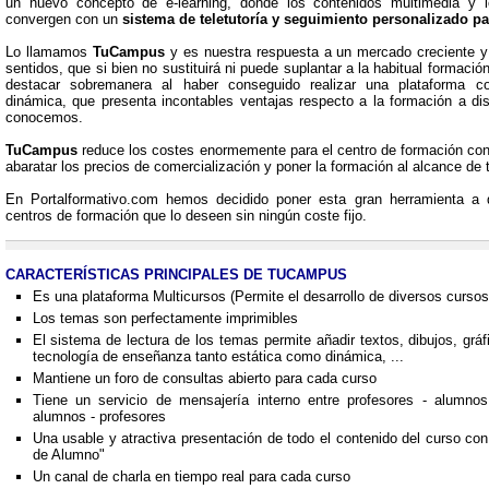
un nuevo concepto de e-learning, donde los contenidos multimedia y lo
convergen con un
sistema de teletutoría y seguimiento personalizado p
Lo llamamos
TuCampus
y es nuestra respuesta a un mercado creciente 
sentidos, que si bien no sustituirá ni puede suplantar a la habitual formació
destacar sobremanera al haber conseguido realizar una plataforma co
dinámica, que presenta incontables ventajas respecto a la formación a di
conocemos.
TuCampus
reduce los costes enormemente para el centro de formación con
abaratar los precios de comercialización y poner la formación al alcance de 
En Portalformativo.com hemos decidido poner esta gran herramienta a d
centros de formación que lo deseen sin ningún coste fijo.
CARACTERÍSTICAS PRINCIPALES DE TUCAMPUS
Es una plataforma Multicursos (Permite el desarrollo de diversos curso
Los temas son perfectamente imprimibles
El sistema de lectura de los temas permite añadir textos, dibujos, gráf
tecnología de enseñanza tanto estática como dinámica, ...
Mantiene un foro de consultas abierto para cada curso
Tiene un servicio de mensajería interno entre profesores - alumn
alumnos - profesores
Una usable y atractiva presentación de todo el contenido del curso co
de Alumno"
Un canal de charla en tiempo real para cada curso