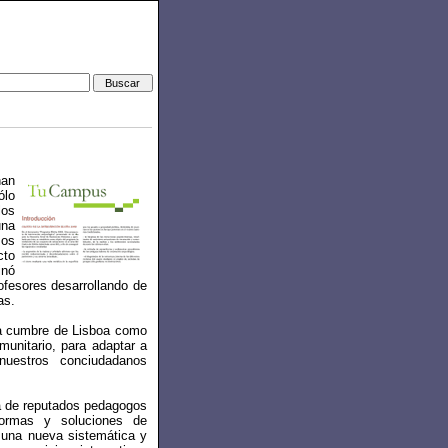
han
ólo
los
una
mos
cto
inó
fesores desarrollando de
as.
la cumbre de Lisboa como
omunitario, para adaptar a
nuestros conciudadanos
a de reputados pedagogos
formas y soluciones de
 una nueva sistemática y