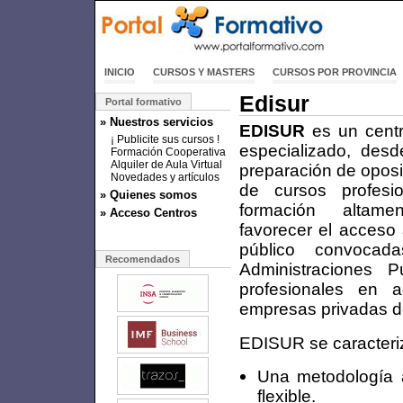
INICIO
CURSOS Y MASTERS
CURSOS POR PROVINCIA
Edisur
Portal formativo
» Nuestros servicios
EDISUR
es un centr
¡ Publicite sus cursos !
especializado, des
Formación Cooperativa
Alquiler de Aula Virtual
preparación de oposi
Novedades y artículos
de cursos profesio
» Quienes somos
formación altame
» Acceso Centros
favorecer el acceso
público convocada
Recomendados
Administraciones P
profesionales en 
empresas privadas de
EDISUR se caracteriz
Una metodología a
flexible.