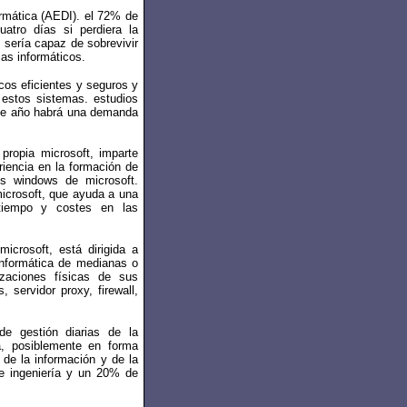
ormática (AEDI). el 72% de
tro días si perdiera la
sería capaz de sobrevivir
as informáticos.
cos eficientes y seguros y
e estos sistemas. estudios
este año habrá una demanda
ropia microsoft, imparte
iencia en la formación de
des windows de microsoft.
microsoft, que ayuda a una
r tiempo y costes en las
icrosoft, está dirigida a
 informática de medianas o
izaciones físicas de sus
 servidor proxy, firewall,
de gestión diarias de la
pa, posiblemente en forma
 de la información y de la
de ingeniería y un 20% de