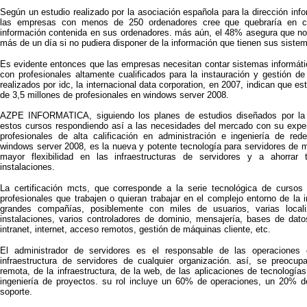
Según un estudio realizado por la asociación española para la dirección inf
las empresas con menos de 250 ordenadores cree que quebraría en cua
información contenida en sus ordenadores. más aún, el 48% asegura que no 
más de un día si no pudiera disponer de la información que tienen sus sistem
Es evidente entonces que las empresas necesitan contar sistemas informáti
con profesionales altamente cualificados para la instauración y gestión d
realizados por idc, la internacional data corporation, en 2007, indican que 
de 3,5 millones de profesionales en windows server 2008.
AZPE INFORMATICA, siguiendo los planes de estudios diseñados por la p
estos cursos respondiendo así a las necesidades del mercado con su exper
profesionales de alta calificación en administración e ingeniería de re
windows server 2008, es la nueva y potente tecnología para servidores de 
mayor flexibilidad en las infraestructuras de servidores y a ahorra
instalaciones.
La certificación mcts, que corresponde a la serie tecnológica de cursos m
profesionales que trabajen o quieran trabajar en el complejo entorno de la
grandes compañías, posiblemente con miles de usuarios, varias local
instalaciones, varios controladores de dominio, mensajería, bases de datos,
intranet, internet, acceso remotos, gestión de máquinas cliente, etc.
El administrador de servidores es el responsable de las operaciones 
infraestructura de servidores de cualquier organización. así, se preocu
remota, de la infraestructura, de la web, de las aplicaciones de tecnologías
ingeniería de proyectos. su rol incluye un 60% de operaciones, un 20% 
soporte.