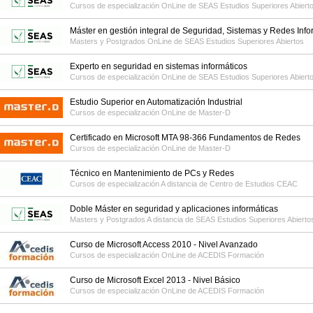
Cursos de especialización OnLine de
SEAS Estudios Superiores Abiert
Máster en gestión integral de Seguridad, Sistemas y Redes Info
Masters y Postgrados OnLine de
SEAS Estudios Superiores Abiertos
Experto en seguridad en sistemas informáticos
Cursos de especialización OnLine de
SEAS Estudios Superiores Abiert
Estudio Superior en Automatización Industrial
Cursos de especialización OnLine de
Master-D
Certificado en Microsoft MTA 98-366 Fundamentos de Redes
Cursos de especialización OnLine de
Master-D
Técnico en Mantenimiento de PCs y Redes
Cursos de especialización A distancia de
Centro de Estudios CEAC
Doble Máster en seguridad y aplicaciones informáticas
Masters y Postgrados A distancia de
SEAS Estudios Superiores Abierto
Curso de Microsoft Access 2010 - Nivel Avanzado
Cursos de especialización OnLine de
ACEDIS Formación
Curso de Microsoft Excel 2013 - Nivel Básico
Cursos de especialización OnLine de
ACEDIS Formación