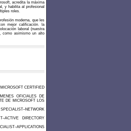
rosoft, acredita la máxima
 y habilita al profesional
tiples roles.
profesión moderna, que les
on mejor calificación. la
olocación laboral (nuestra
), como asimismo un alto
MICROSOFT CERTIFIED
MENES OFICIALES DE
TE DE MICROSOFT LOS
ECIALIST–NETWORK
T–ACTIVE DIRECTORY
LIST–APPLICATIONS