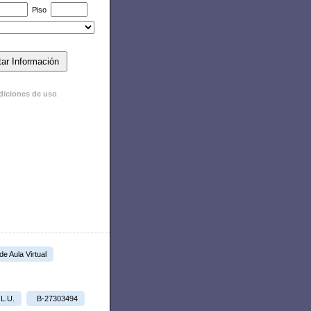
Piso
diciones de uso
.
 de Aula Virtual
.L.U.
B-27303494