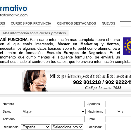
ERS
CURSOS POR PROVINCIA
CENTROS DESTACADOS
NUEVOS
Más información sobre cursos y masters
ASÍ FUNCIONA:
Para darte información más completa sobre el curso
en el que estás interesado,
Master en Marketing y Ventas
,
necesitamos algunos datos básicos sobre tu perfil como alumno, para
el centro de formación,
Escuela Europea de Negocios
. En el
momento que cumplimentes el siguiente formulario, se enviará un
email destinado al centro con tus datos, que te enviará información completa
982 801218 / 902 92224
Código de curso: 7683
Nombre
Apellidos
Sexo:
Nacimiento
/
Teléfono:
Email
Residencia:
Localidad: