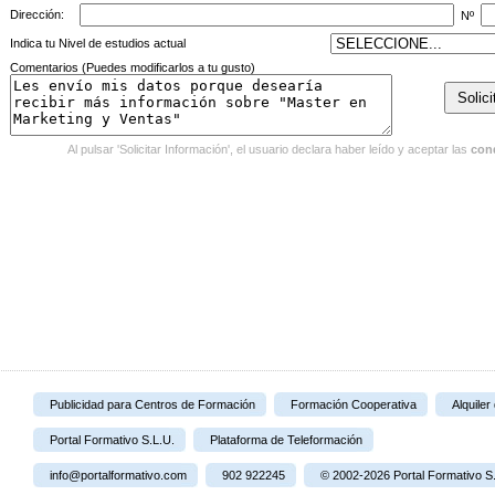
Dirección:
Nº
Indica tu Nivel de estudios actual
Comentarios (Puedes modificarlos a tu gusto)
Al pulsar 'Solicitar Información', el usuario declara haber leído y aceptar las
con
Publicidad para Centros de Formación
Formación Cooperativa
Alquiler
Portal Formativo S.L.U.
Plataforma de Teleformación
info@portalformativo.com
902 922245
© 2002-2026 Portal Formativo S