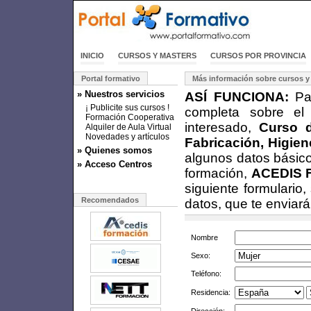
INICIO
CURSOS Y MASTERS
CURSOS POR PROVINCIA
Portal formativo
Más información sobre cursos y
» Nuestros servicios
ASÍ FUNCIONA:
Par
¡ Publicite sus cursos !
completa sobre el
Formación Cooperativa
interesado,
Curso 
Alquiler de Aula Virtual
Novedades y artículos
Fabricación, Higien
» Quienes somos
algunos datos básico
» Acceso Centros
formación,
ACEDIS 
siguiente formulario
Recomendados
datos, que te enviar
Nombre
Sexo:
Teléfono:
Residencia: