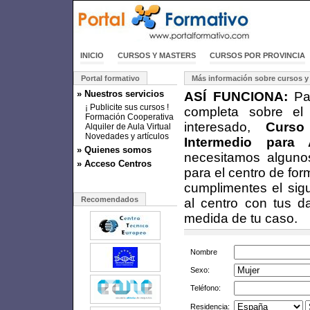
INICIO
CURSOS Y MASTERS
CURSOS POR PROVINCIA
Portal formativo
Más información sobre cursos y
» Nuestros servicios
ASÍ FUNCIONA:
Par
¡ Publicite sus cursos !
completa sobre el
Formación Cooperativa
interesado,
Curso
Alquiler de Aula Virtual
Novedades y artículos
Intermedio para
» Quienes somos
necesitamos alguno
» Acceso Centros
para el centro de fo
cumplimentes el sigu
Recomendados
al centro con tus d
medida de tu caso.
Nombre
Sexo:
Teléfono:
Residencia: