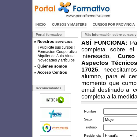
INICIO
CURSOS Y MASTERS
CURSOS POR PROVINCIA
Portal formativo
Más información sobre cursos y
» Nuestros servicios
ASÍ FUNCIONA:
Par
¡ Publicite sus cursos !
completa sobre el
Formación Cooperativa
interesado,
Curso
Alquiler de Aula Virtual
Novedades y artículos
Aspectos Técnicos
» Quienes somos
17025
, necesitamos
» Acceso Centros
alumno, para el ce
momento que cumplim
Recomendados
email destinado al c
completa a la medida
Nombre
Sexo:
Teléfono:
Residencia: