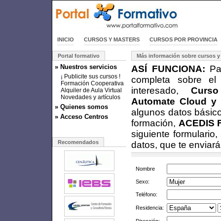
INICIO
CURSOS Y MASTERS
CURSOS POR PROVINCIA
Portal formativo
Más información sobre cursos y
» Nuestros servicios
ASÍ FUNCIONA:
Par
¡ Publicite sus cursos !
completa sobre el
Formación Cooperativa
interesado,
Curs
Alquiler de Aula Virtual
Novedades y artículos
Automate Cloud y De
» Quienes somos
algunos datos básico
» Acceso Centros
formación,
ACEDIS 
siguiente formulario
Recomendados
datos, que te enviar
Nombre
Sexo:
Teléfono:
Residencia: