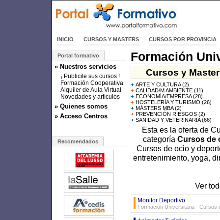
INICIO
CURSOS Y MASTERS
CURSOS POR PROVINCIA
Formación Univ
Portal formativo
» Nuestros servicios
Cursos y Masters
¡ Publicite sus cursos !
Formación Cooperativa
ARTE Y CULTURA
(2)
Alquiler de Aula Virtual
CALIDAD/M AMBIENTE
(11)
Novedades y artículos
ECONOMÍA/EMPRESA
(28)
HOSTELERÍA Y TURISMO
(26)
» Quienes somos
MÁSTERS MBA
(2)
PREVENCIÓN RIESGOS
(2)
» Acceso Centros
SANIDAD Y VETERINARIA
(66)
Esta es la oferta de C
categoría
Cursos de 
Recomendados
Cursos de ocio y deporte
entretenimiento, yoga, di
Ver tod
Monitor Deportivo
Formación Universitaria - Cursos d