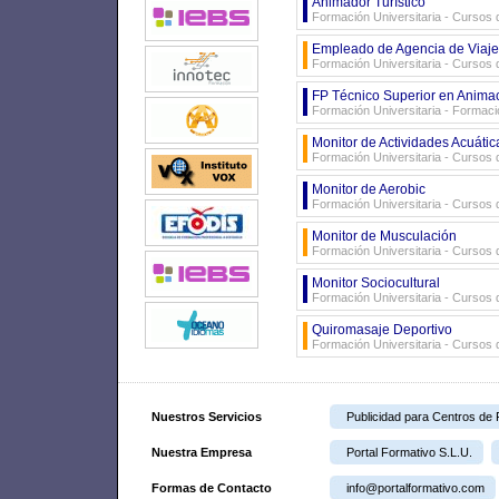
Animador Turístico
Formación Universitaria - Cursos d
Empleado de Agencia de Viaje
Formación Universitaria - Cursos d
FP Técnico Superior en Animac
Formación Universitaria - Formaci
Monitor de Actividades Acuáti
Formación Universitaria - Cursos d
Monitor de Aerobic
Formación Universitaria - Cursos d
Monitor de Musculación
Formación Universitaria - Cursos d
Monitor Sociocultural
Formación Universitaria - Cursos d
Quiromasaje Deportivo
Formación Universitaria - Cursos d
Nuestros Servicios
Publicidad para Centros de
Nuestra Empresa
Portal Formativo S.L.U.
Formas de Contacto
info@portalformativo.com