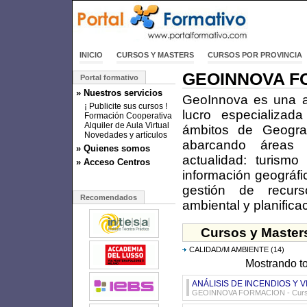
INICIO
CURSOS Y MASTERS
CURSOS POR PROVINCIA
GEOINNOVA F
Portal formativo
» Nuestros servicios
GeoInnova es una a
¡ Publicite sus cursos !
lucro especializad
Formación Cooperativa
Alquiler de Aula Virtual
ámbitos de Geogra
Novedades y artículos
abarcando áreas
» Quienes somos
actualidad: turismo
» Acceso Centros
información geográfi
gestión de recurs
Recomendados
ambiental y planificaci
Cursos y Maste
CALIDAD/M AMBIENTE
(14)
Mostrando 
ANÁLISIS DE INCENDIOS Y 
GEOINNOVA FORMACION - Cursos 