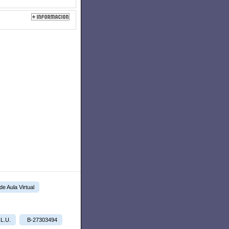
 de Aula Virtual
.L.U.
B-27303494