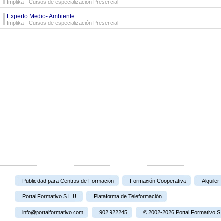
Implika - Cursos de especialización Presencial
Experto Medio- Ambiente
Implika - Cursos de especialización Presencial
Publicidad para Centros de Formación
Formación Cooperativa
Alquiler
Portal Formativo S.L.U.
Plataforma de Teleformación
info@portalformativo.com
902 922245
© 2002-2026 Portal Formativo S