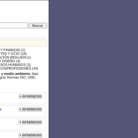
 Y FINANZAS
(1)
TES Y OCIO
(16)
CIÓN REGLADA
(1)
Y DISEÑO
(4)
SOS HUMANOS
(3)
COS/PROFESIONES
(34)
d y medio ambiente
. Aqui
egral, Normas ISO, UNE,
s