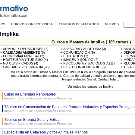
ERS
CURSOS POR PROVINCIA
CENTROS DESTACADOS
NUEVOS
Implika
Cursos y Masters de Implika ( 109 cursos )
ADMON. Y OPOSICIONES
(3)
ASESORÍA Y AUDITORÍA
(3)
BANCA
CALIDAD/M AMBIENTE
(5)
COMUNICACIÓN
(9)
DEPOR
ECONOMÍA/EMPRESA
(13)
EDUCACIÓN
(2)
FORMA
HOSTELERÍA Y TURISMO
(4)
IMAGEN Y SONIDO
(2)
MODA 
NO CLASIFICADOS
(4)
PSICOLOGÍA Y SOCIOLOGÍA
(11)
RECUR
SANIDAD Y VETERINARIA
(35)
SECTOR INMOBILIARIO
(5)
TÉCNI
Esta es la oferta de Cursos y Masters de
IMPLIKA
en la categoría
Cursos de calida
encontrarás información acerca de Cursos de calidad y medio ambiente, gestión int
Responsabilidad Social, Calidad Total...
Ver todos los cursos de Implika
Curso de Energías Renovables
Implika - Cursos de especialización Presencial
Técnico en Conservación de Bosques, Parques Naturales y Espacios Protegido
Implika - Cursos de especialización Presencial
Técnico en Energía Solar y Eólica
Implika - Cursos de especialización Presencial
Especialista en Cetáceos y otros Animales Marinos