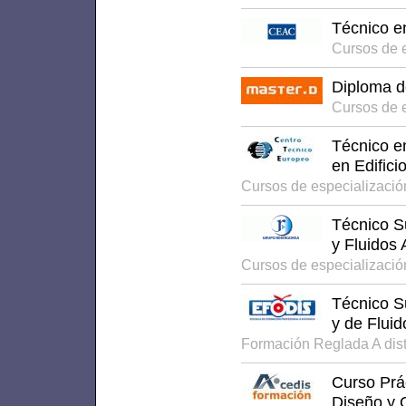
Técnico e
Cursos de e
Diploma d
Cursos de 
Técnico e
en Edifici
Cursos de especializació
Técnico S
y Fluidos 
Cursos de especializació
Técnico S
y de Fluid
Formación Reglada A dis
Curso Prác
Diseño y 