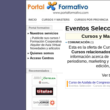
INICIO
CURSOS Y MASTERS
CURSOS POR PROVINCIA
Eventos Selecc
Portal formativo
» Nuestros servicios
Cursos y Mas
¡ Publicite sus cursos !
Formación Cooperativa
COMUNICACIÓN
(1)
Alquiler de Aula Virtual
Esta es la oferta de Cu
Novedades y artículos
Cursos relacionados 
» Quienes somos
información acerca de 
» Acceso Centros
periodismo, marketing y 
edición,
Recomendados
Ver 
Curso de Azafata de Congreso
Eventos Selección - Cursos de esp