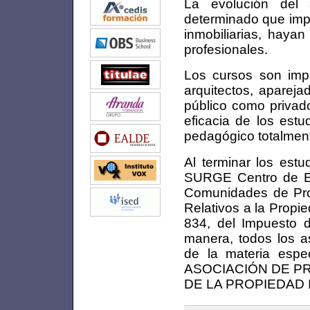
La evolución del 
determinado que impo
inmobiliarias, haya
profesionales.
Los cursos son impa
arquitectos, apareja
público como privado
eficacia de los estu
pedagógico totalment
Al terminar los est
SURGE Centro de Est
Comunidades de Propi
Relativos a la Propie
834, del Impuesto 
manera, todos los as
de la materia espec
ASOCIACIÓN DE P
DE LA PROPIEDAD I