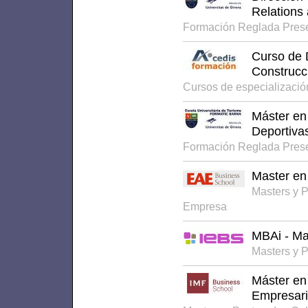
Relations
Formación Reglada Pres
Curso de 
Construcc
Cursos de especializaci
Máster en
Deportiva
Formación Reglada Pres
Master en
Masters y 
Empresa
MBAi - Ma
Masters y 
Máster en
Empresari