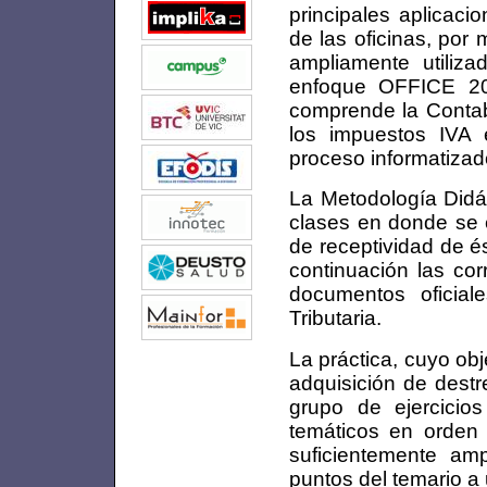
principales aplicaci
de las oficinas, por
ampliamente utiliza
enfoque OFFICE 200
comprende la Contabi
los impuestos IVA 
proceso informatizado
La Metodología Didác
clases en donde se 
de receptividad de é
continuación las cor
documentos oficia
Tributaria.
La práctica, cuyo obj
adquisición de destr
grupo de ejercicio
temáticos en orden c
suficientemente am
puntos del temario a 