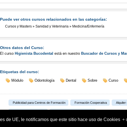
Puede ver otros cursos relacionados en las categorías:
Cursos y Masters
»
Sanidad y Veterinaria
»
Medicina/Enfermería
Otros datos del Curso:
El curso
Higienista Bucodental
está en nuestro
Buscador de Cursos y Mas
Etiquetas del curso:
Módulo
Odontología
Dental
Sobre
Curso
Publicidad para Centros de Formación
Formación Cooperativa
Alquiler
Portal Formativo S.L.U.
Plataforma de Teleformación
es de UE, le notificamos que este sitio hace uso de Cookies
+ 
info@portalformativo.com
902 922245
© 2002-2026 Portal Formativo S