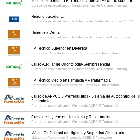
Técnico superior en Higiene bucodental (FP grado superior)
Cursos de especialización Semipresencial de
Campus Training
Higiene bucodental
Cursos de especialización A distancia de
Centro de Estudios CEAC
Higienista Dental
Cursos de especialización A distancia de
Formación Universitaria
FP Técnico Superior en Dietética
Formación Reglada A distancia de
Formación Universitaria
Curso Auxiliar de Odontologia-Semipresencial
Cursos de especialización Semipresencial de
Campus Training
FP Técnico Medio en Farmacia y Parafarmacia
Formación Reglada A distancia de
Formación Universitaria
Curso de APPCC y Prerrequisitos - Sistema de Autocontrol de H
Alimentaria
Cursos de especialización OnLine de
ACEDIS Formación
Curso de Higiene en Hostelería y Restauración
Cursos de especialización OnLine de
ACEDIS Formación
Máster Profesional en Higiene y Seguridad Alimentaria
Masters y Postgrados OnLine de
ACEDIS Formación