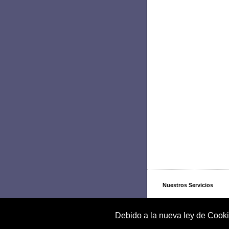
Nuestros Servicios
Nuestra Empresa
Debido a la nueva ley de Cooki
Formas de Contacto