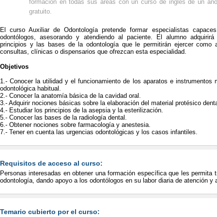
formación en todas sus áreas con un curso de inglés de un año
gratuito.
El curso Auxiliar de Odontología pretende formar especialistas capace
odontólogos, asesorando y atendiendo al paciente. El alumno adquirirá
principios y las bases de la odontología que le permitirán ejercer como a
consultas, clínicas o dispensarios que ofrezcan esta especialidad.
Objetivos
1.- Conocer la utilidad y el funcionamiento de los aparatos e instrumentos
odontológica habitual.
2.- Conocer la anatomía básica de la cavidad oral.
3.- Adquirir nociones básicas sobre la elaboración del material protésico denta
4.- Estudiar los principios de la asepsia y la esterilización.
5.- Conocer las bases de la radiología dental.
6.- Obtener nociones sobre farmacología y anestesia.
7.- Tener en cuenta las urgencias odontológicas y los casos infantiles.
Requisitos de acceso al curso:
Personas interesadas en obtener una formación específica que les permita t
odontología, dando apoyo a los odontólogos en su labor diaria de atención y 
Temario cubierto por el curso: