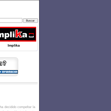
Implika
ha decidido compeltar la