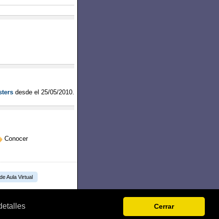
ters
desde el
25/05/2010
.
Conocer
 de Aula Virtual
detalles
Cerrar
.L.U.
B-27303494