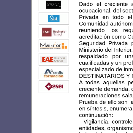
Dado el creciente 
ocupacional, del sec
Privada en todo el
Comunidad autóno
reuniendo los req
acreditación como C
Seguridad Privada 
Ministerio del Interior
respaldado por una
cualificadas y un pr
especializado de inm
DESTINATARIOS Y
A todas aquellas p
creciente demanda, 
remuneraciones salar
Prueba de ello son l
en síntesis, enumer
continuación:
- Vigilancia, contro
entidades, organismo