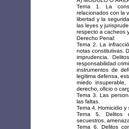
A) MÓDULO O ÁREA
Tema 1. La const
relacionados con la vi
libertad y la seguri
las leyes y jurisprud
respecto a cacheos y
Derecho Penal:
Tema 2. La infracció
notas constitutivas. 
imprudencia. Delito
responsabilidad crimi
instrumentos de def
legítima defensa, es
miedo insuperable,
derecho, oficio o car
Tema 3. Las persona
las faltas.
Tema 4. Homicidio y 
Tema 5. Delitos co
secuestros, amenaza
Tema 6. Delitos con