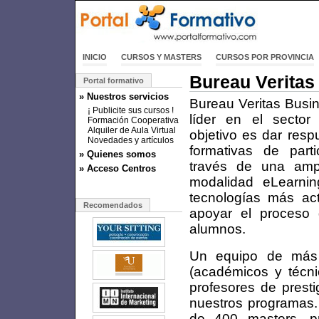
INICIO
CURSOS Y MASTERS
CURSOS POR PROVINCIA
Bureau Veritas 
Portal formativo
» Nuestros servicios
Bureau Veritas Busi
¡ Publicite sus cursos !
líder en el sector
Formación Cooperativa
Alquiler de Aula Virtual
objetivo es dar res
Novedades y artículos
formativas de part
» Quienes somos
través de una ampl
» Acceso Centros
modalidad eLearnin
tecnologías más act
Recomendados
apoyar el proceso 
alumnos.
Un equipo de más d
(académicos y técni
profesores de presti
nuestros programas
de 400 masters, p