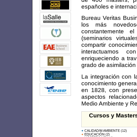
españoles e internac
Bureau Veritas Busi
los más novedoso
constantemente e
(seminarios virtua
compartir conocimie
interactuamos co
enriqueciendo a trav
grado de asimilación 
La integración con l
conocimiento generad
en 1828, con prese
aspectos relaciona
Medio Ambiente y Re
Cursos y Masters
CALIDAD/M AMBIENTE
(12)
EDUCACIÓN
(2)