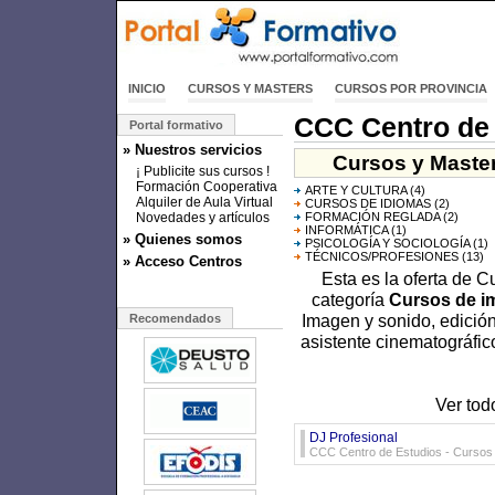
INICIO
CURSOS Y MASTERS
CURSOS POR PROVINCIA
CCC Centro de
Portal formativo
» Nuestros servicios
Cursos y Master
¡ Publicite sus cursos !
Formación Cooperativa
ARTE Y CULTURA
(4)
Alquiler de Aula Virtual
CURSOS DE IDIOMAS
(2)
Novedades y artículos
FORMACIÓN REGLADA
(2)
INFORMÁTICA
(1)
» Quienes somos
PSICOLOGÍA Y SOCIOLOGÍA
(1)
TÉCNICOS/PROFESIONES
(13)
» Acceso Centros
Esta es la oferta de 
categoría
Cursos de i
Imagen y sonido, edició
Recomendados
asistente cinematográfico
Ver tod
DJ Profesional
CCC Centro de Estudios - Cursos d