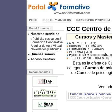
INICIO
CURSOS Y MASTERS
CURSOS POR PROVINCIA
CCC Centro de
Portal formativo
» Nuestros servicios
Cursos y Master
¡ Publicite sus cursos !
Formación Cooperativa
ARTE Y CULTURA
(4)
Alquiler de Aula Virtual
CURSOS DE IDIOMAS
(2)
Novedades y artículos
FORMACIÓN REGLADA
(2)
INFORMÁTICA
(1)
» Quienes somos
PSICOLOGÍA Y SOCIOLOGÍA
(1)
TÉCNICOS/PROFESIONES
(13)
» Acceso Centros
Esta es la oferta de 
categoría
Cursos de psic
de Cursos de psicología
Recomendados
Ver tod
Curso de Técnico Superior en 
CCC Centro de Estudios - Cursos d