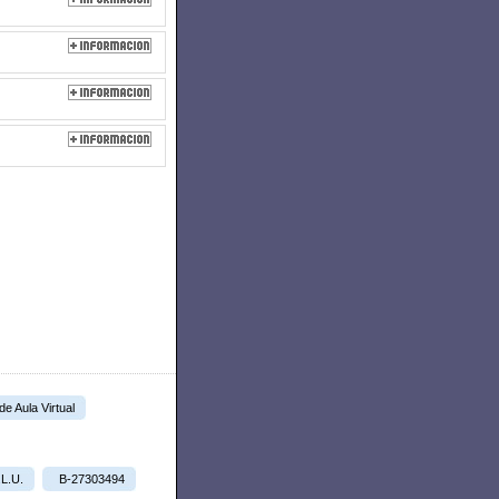
 de Aula Virtual
.L.U.
B-27303494