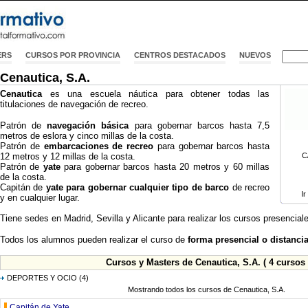
ERS
CURSOS POR PROVINCIA
CENTROS DESTACADOS
NUEVOS
Cenautica, S.A.
Cenautica
es una escuela náutica para obtener todas las
titulaciones de navegación de recreo.
Patrón de
navegación básica
para gobernar barcos hasta 7,5
metros de eslora y cinco millas de la costa.
Patrón de
embarcaciones de recreo
para gobernar barcos hasta
12 metros y 12 millas de la costa.
C
Patrón de
yate
para gobernar barcos hasta 20 metros y 60 millas
de la costa.
Capitán de
yate para gobernar cualquier tipo de barco
de recreo
Ir
y en cualquier lugar.
Tiene sedes en Madrid, Sevilla y Alicante para realizar los cursos presenciale
Todos los alumnos pueden realizar el curso de
forma presencial o distancia
Cursos y Masters de Cenautica, S.A. ( 4 cursos 
DEPORTES Y OCIO
(4)
Mostrando todos los cursos de Cenautica, S.A.
Capitán de Yate