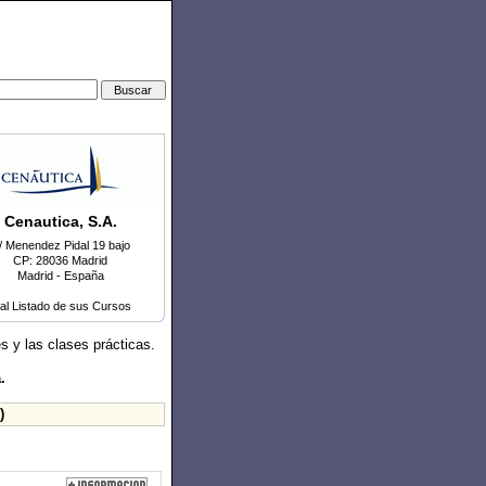
Cenautica, S.A.
/ Menendez Pidal 19 bajo
CP: 28036 Madrid
Madrid - España
 al Listado de sus Cursos
s y las clases prácticas.
.
)