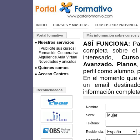
INICIO
CURSOS Y MASTERS
CURSOS POR PROVINCIA
Portal formativo
Más información sobre cursos y
» Nuestros servicios
ASÍ FUNCIONA:
Par
¡ Publicite sus cursos !
completa sobre el
Formación Cooperativa
interesado,
Curs
Alquiler de Aula Virtual
Novedades y artículos
Avanzado. Planos
,
» Quienes somos
perfil como alumno, 
» Acceso Centros
En el momento que cu
un email destinad
Recomendados
información completa
Nombre
Sexo:
Teléfono:
Residencia: