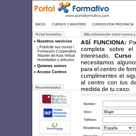
INICIO
CURSOS Y MASTERS
CURSOS POR PROVINCIA
Portal formativo
Más información sobre cursos y
» Nuestros servicios
ASÍ FUNCIONA:
Par
¡ Publicite sus cursos !
completa sobre el
Formación Cooperativa
interesado,
Curso 
Alquiler de Aula Virtual
Novedades y artículos
necesitamos alguno
» Quienes somos
para el centro de fo
» Acceso Centros
cumplimentes el sigu
al centro con tus d
Recomendados
medida de tu caso.
Nombre
Sexo:
Teléfono:
Residencia: