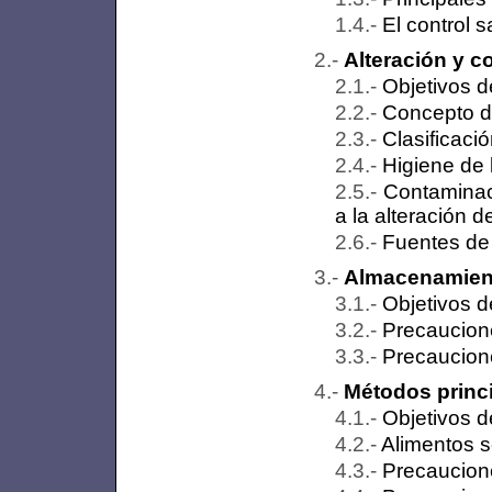
El control s
Alteración y c
Objetivos d
Concepto d
Clasificaci
Higiene de 
Contaminac
a la alteración 
Fuentes de
Almacenamient
Objetivos d
Precaucion
Precaucione
Métodos princ
Objetivos d
Alimentos s
Precaucione