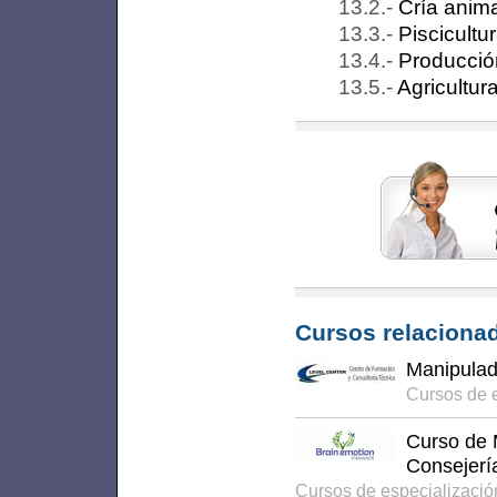
Cría anim
Piscicultu
Producció
Agricultura
Cursos relacionad
Manipulad
Cursos de 
Curso de M
Consejerí
Cursos de especializaci