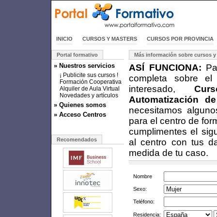
INICIO
CURSOS Y MASTERS
CURSOS POR PROVINCIA
Portal formativo
Más información sobre cursos y
» Nuestros servicios
ASÍ FUNCIONA:
Par
¡ Publicite sus cursos !
completa sobre el
Formación Cooperativa
interesado,
Cu
Alquiler de Aula Virtual
Novedades y artículos
Automatización de
» Quienes somos
necesitamos alguno
» Acceso Centros
para el centro de fo
cumplimentes el sigu
Recomendados
al centro con tus d
medida de tu caso.
Nombre
Sexo:
Teléfono:
Residencia: