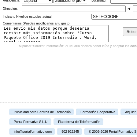
Residencia:
Localidad:
Dirección:
Nº
Indica tu Nivel de estudios actual
Comentarios (Puedes modificarlos a tu gusto)
Al pulsar 'Solicitar Información', el usuario declara haber leído y aceptar las
con
Publicidad para Centros de Formación
Formación Cooperativa
Alquiler
Portal Formativo S.L.U.
Plataforma de Teleformación
info@portalformativo.com
902 922245
© 2002-2026 Portal Formativo S