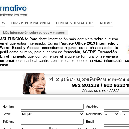
ERS
CURSOS POR PROVINCIA
CENTROS DESTACADOS
NUEVOS
Más información sobre cursos y masters
ASÍ FUNCIONA:
Para darte información más completa sobre el curso
en el que estás interesado,
Curso Paquete Office 2019 Intermedio :
Word, Excel y Access
, necesitamos algunos datos básicos sobre tu
perfil como alumno, para el centro de formación,
ACEDIS Formación
.
En el momento que cumplimentes el siguiente formulario, se enviará
un email destinado al centro con tus datos, que te enviará información c
caso.
982 801218 / 902 92224
Código de curso: 55892
Nombre
Apellidos
Sexo:
Nacimiento
/
Teléfono:
Email