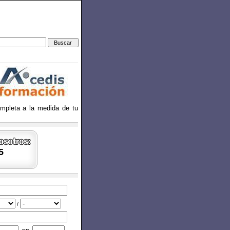
ompleta a la medida de tu
5
/