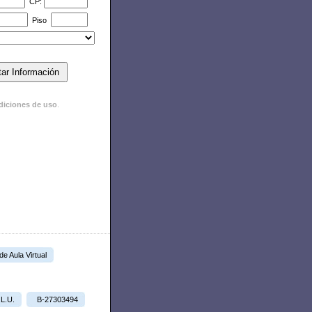
CP:
Piso
diciones de uso
.
 de Aula Virtual
.L.U.
B-27303494