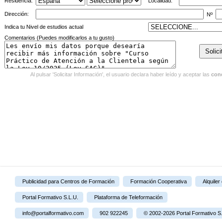
Residencia:
Localidad:
Dirección:
Nº
Indica tu Nivel de estudios actual
Comentarios (Puedes modificarlos a tu gusto)
Al pulsar 'Solicitar Información', el usuario declara haber leído y aceptar las
con
Publicidad para Centros de Formación
Formación Cooperativa
Alquiler
Portal Formativo S.L.U.
Plataforma de Teleformación
info@portalformativo.com
902 922245
© 2002-2026 Portal Formativo S