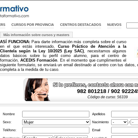
ERS
CURSOS POR PROVINCIA
CENTROS DESTACADOS
NUEVOS
Más información sobre cursos y masters
ASÍ FUNCIONA:
Para darte información más completa sobre el curso
en el que estás interesado,
Curso Práctico de Atención a la
Clientela según la Ley 10/2025 (Ley SAC)
, necesitamos algunos
datos básicos sobre tu perfil como alumno, para el centro de
formación,
ACEDIS Formación
. En el momento que cumplimentes el
siguiente formulario, se enviará un email destinado al centro con tus datos,
completa a la medida de tu caso.
982 801218 / 902 92224
Código de curso: 56339
Nombre
Apellidos
Sexo:
Nacimiento
/
Teléfono:
Email