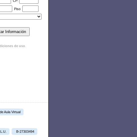
CP:
Piso
diciones de uso
.
 de Aula Virtual
.L.U.
B-27303494