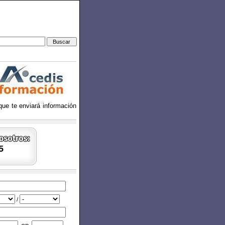
 que te enviará información
5
/