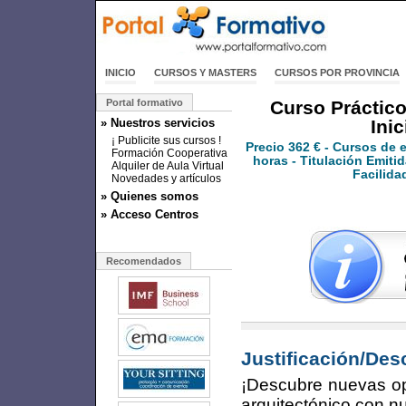
INICIO
CURSOS Y MASTERS
CURSOS POR PROVINCIA
Portal formativo
Curso Práctico
» Nuestros servicios
Ini
¡ Publicite sus cursos !
Precio
362 €
- Cursos de 
Formación Cooperativa
horas - Titulación Emitid
Alquiler de Aula Virtual
Facilida
Novedades y artículos
» Quienes somos
» Acceso Centros
Recomendados
Justificación/Des
¡Descubre nuevas opo
arquitectónico con n