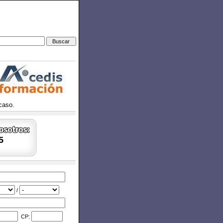
caso.
5
/
CP: