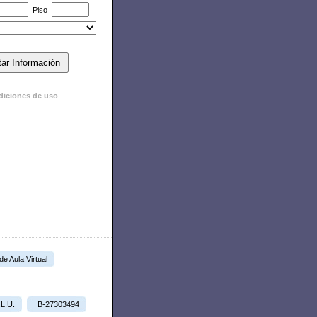
Piso
diciones de uso
.
 de Aula Virtual
.L.U.
B-27303494