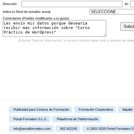
Dirección:
Nº
Indica tu Nivel de estudios actual
Comentarios (Puedes modificarlos a tu gusto)
Al pulsar 'Solicitar Información', el usuario declara haber leído y aceptar las
con
Publicidad para Centros de Formación
Formación Cooperativa
Alquiler
Portal Formativo S.L.U.
Plataforma de Teleformación
info@portalformativo.com
902 922245
© 2002-2026 Portal Formativo S