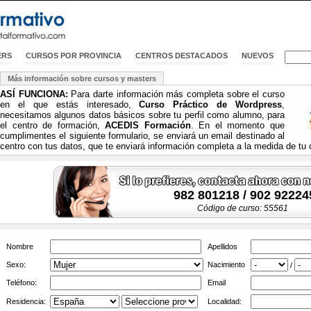
ERS
CURSOS POR PROVINCIA
CENTROS DESTACADOS
NUEVOS
Más información sobre cursos y masters
ASÍ FUNCIONA:
Para darte información más completa sobre el curso
en el que estás interesado,
Curso Práctico de Wordpress
,
necesitamos algunos datos básicos sobre tu perfil como alumno, para
el centro de formación,
ACEDIS Formación
. En el momento que
cumplimentes el siguiente formulario, se enviará un email destinado al
centro con tus datos, que te enviará información completa a la medida de tu 
982 801218 / 902 92224
Código de curso: 55561
Nombre
Apellidos
Sexo:
Nacimiento
/
Teléfono:
Email
Residencia:
Localidad: