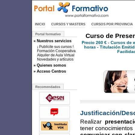
INICIO
CURSOS Y MASTERS
CURSOS POR PROVINCIA
Portal formativo
Curso de Presen
» Nuestros servicios
Precio
260 €
- Cursos de 
¡ Publicite sus cursos !
horas - Titulación Emitid
Formación Cooperativa
Facilida
Alquiler de Aula Virtual
Novedades y artículos
» Quienes somos
» Acceso Centros
Recomendados
Justificación/Des
Realizar
presentac
tener conocimientos 
comunicar con clar