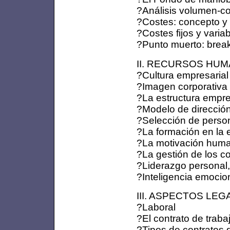
?Análisis volumen-co
?Costes: concepto y 
?Costes fijos y varia
?Punto muerto: break
II. RECURSOS HUMAN
?Cultura empresarial
?Imagen corporativa
?La estructura empre
?Modelo de dirección
?Selección de perso
?La formación en la
?La motivación hum
?La gestión de los co
?Liderazgo personal, 
?Inteligencia emocio
III. ASPECTOS LEGAL
?Laboral
?El contrato de traba
?Tipos de contratos 