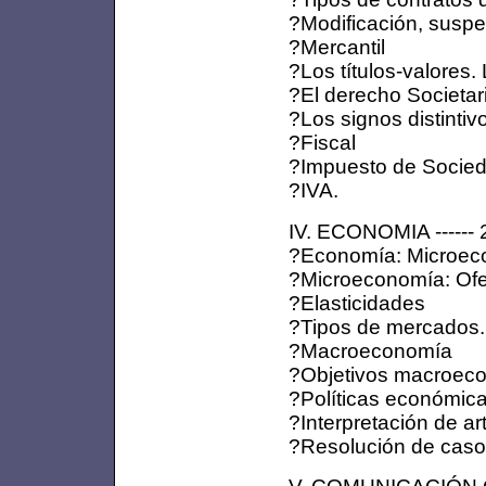
?Modificación, suspen
?Mercantil
?Los títulos-valores.
?El derecho Societar
?Los signos distinti
?Fiscal
?Impuesto de Socie
?IVA.
IV. ECONOMIA ------ 
?Economía: Microec
?Microeconomía: Of
?Elasticidades
?Tipos de mercados.
?Macroeconomía
?Objetivos macroec
?Políticas económic
?Interpretación de a
?Resolución de caso