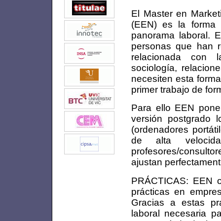
El Master en Marke
(EEN) es la forma 
panorama laboral. E
personas que han re
relacionada con l
sociología, relacion
necesiten esta forma
primer trabajo de fo
Para ello EEN pone
versión postgrado 
(ordenadores portáti
de alta veloci
profesores/consultor
ajustan perfectament
PRÁCTICAS: EEN ofr
prácticas en empre
Gracias a estas pr
laboral necesaria p