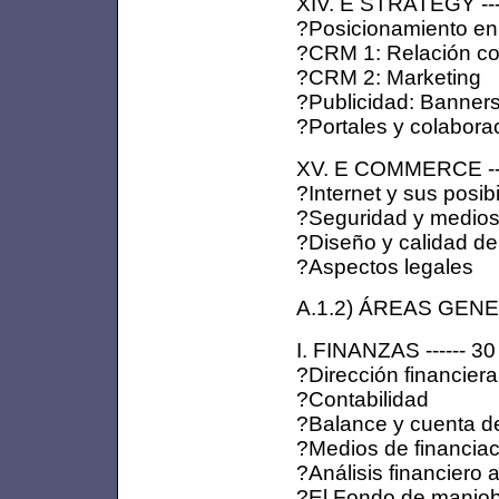
XIV. E STRATEGY ---
?Posicionamiento en
?CRM 1: Relación con 
?CRM 2: Marketing
?Publicidad: Banners
?Portales y colabora
XV. E COMMERCE ---
?Internet y sus posib
?Seguridad y medios
?Diseño y calidad de
?Aspectos legales
A.1.2) ÁREAS GE
I. FINANZAS ------ 30
?Dirección financiera
?Contabilidad
?Balance y cuenta d
?Medios de financiac
?Análisis financiero
?El Fondo de maniobr