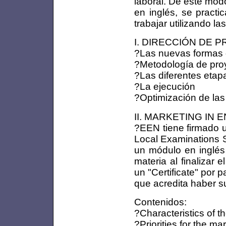
laboral. De este mo
en inglés, se practi
trabajar utilizando l
I. DIRECCIÓN DE PR
?Las nuevas formas d
?Metodología de pro
?Las diferentes etap
?La ejecución
?Optimización de las
II. MARKETING IN EN
?EEN tiene firmad
Local Examinations S
un módulo en inglés
materia al finalizar
un "Certificate" por p
que acredita haber s
Contenidos:
?Characteristics of t
?Priorities for the ma