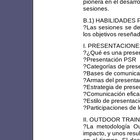
pionera en el desarro
sesiones.
B.1) HABILIDADES P
?Las sesiones se des
los objetivos reseña
I. PRESENTACIONES 
?¿Qué es una presen
?Presentación PSR
?Categorías de pres
?Bases de comunica
?Armas del presenta
?Estrategia de prese
?Comunicación efica
?Estilo de presentac
?Participaciones de 
II. OUTDOOR TRAININ
?La metodología Out
impacto, y unos resu
en el tiempo. El de