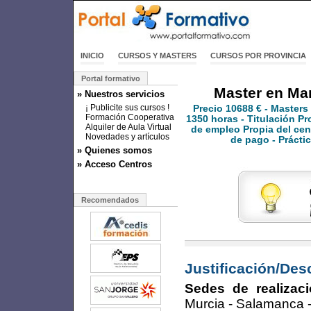
INICIO
CURSOS Y MASTERS
CURSOS POR PROVINCIA
Portal formativo
Master en Mar
» Nuestros servicios
¡ Publicite sus cursos !
Precio
10688 €
- Masters
Formación Cooperativa
1350 horas - Titulación Pr
Alquiler de Aula Virtual
de empleo Propia del cen
Novedades y artículos
de pago - Prácti
» Quienes somos
» Acceso Centros
Recomendados
Justificación/Des
Sedes de realizaci
Murcia - Salamanca -