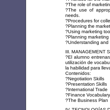
?The role of marketi
?The use of approp
needs.
?Procedures for colle
?Planning the marke
?Using marketing to
?Planning marketing 
?Understanding and a
III. MANAGEMENT SK
?El alumno entrenará
utilización de vocabul
la habilidad para lle
Contenidos:
?Negotiation Skills
?Presentation Skills
?International Trade
?Finance Vocabular
?The Business Plan
IV. TECNOLOGÍAS DE