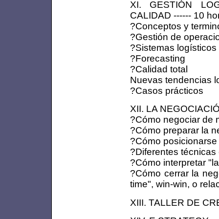
XI. GESTIÓN LO
CALIDAD ------ 10 ho
?Conceptos y termino
?Gestión de operaci
?Sistemas logísticos
?Forecasting
?Calidad total
Nuevas tendencias lo
?Casos prácticos
XII. LA NEGOCIACIÓ
?Cómo negociar de m
?Cómo preparar la n
?Cómo posicionarse
?Diferentes técnicas
?Cómo interpretar "l
?Cómo cerrar la nego
time", win-win, o rela
XIII. TALLER DE CRE