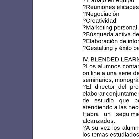
?Reuniones eficaces
?Negociación
?Creatividad
?Marketing personal
?Búsqueda activa d
?Elaboración de inf
?Gestalting y éxito p
IV. BLENDED LEARNI
?Los alumnos contar
on line a una serie d
seminarios, monográfic
?El director del pr
elaborar conjuntamen
de estudio que pe
atendiendo a las ne
Habrá un seguimie
alcanzados.
?A su vez los alumn
los temas estudiado