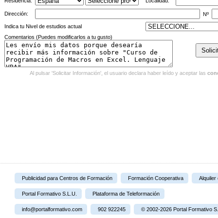
Residencia:
Localidad:
Dirección:
Nº
Indica tu Nivel de estudios actual
Comentarios (Puedes modificarlos a tu gusto)
Al pulsar 'Solicitar Información', el usuario declara haber leído y aceptar las
con
Publicidad para Centros de Formación
Formación Cooperativa
Alquiler
Portal Formativo S.L.U.
Plataforma de Teleformación
info@portalformativo.com
902 922245
© 2002-2026 Portal Formativo S