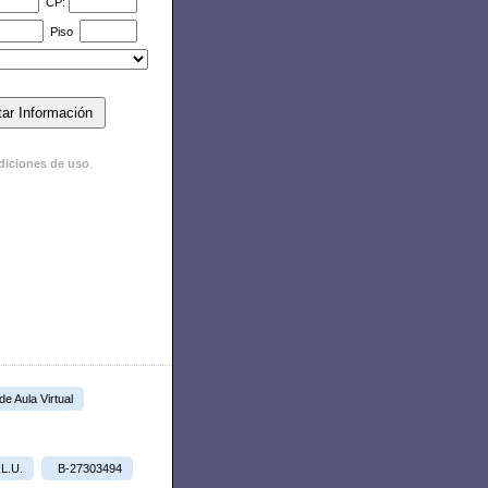
CP:
Piso
diciones de uso
.
 de Aula Virtual
.L.U.
B-27303494