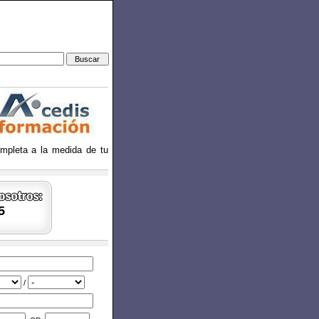
ompleta a la medida de tu
5
/