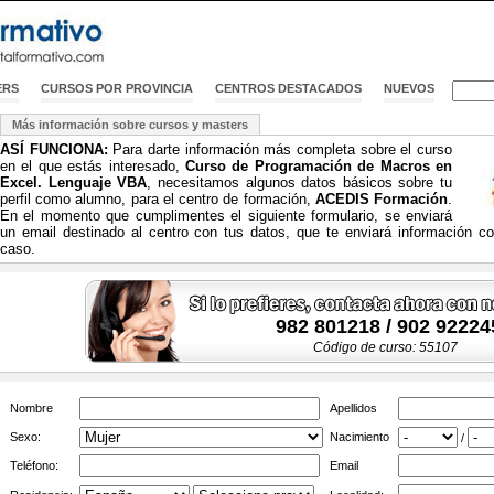
ERS
CURSOS POR PROVINCIA
CENTROS DESTACADOS
NUEVOS
Más información sobre cursos y masters
ASÍ FUNCIONA:
Para darte información más completa sobre el curso
en el que estás interesado,
Curso de Programación de Macros en
Excel. Lenguaje VBA
, necesitamos algunos datos básicos sobre tu
perfil como alumno, para el centro de formación,
ACEDIS Formación
.
En el momento que cumplimentes el siguiente formulario, se enviará
un email destinado al centro con tus datos, que te enviará información c
caso.
982 801218 / 902 92224
Código de curso: 55107
Nombre
Apellidos
Sexo:
Nacimiento
/
Teléfono:
Email