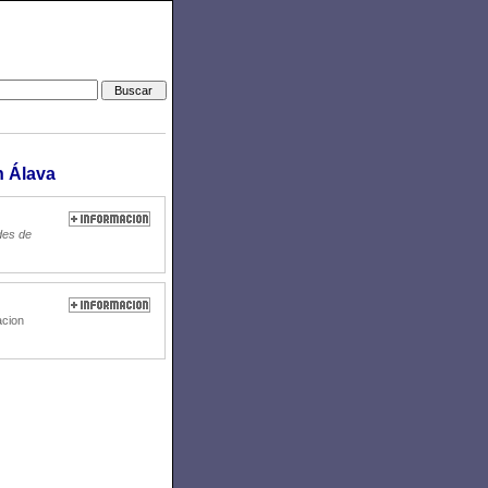
n Álava
des de
acion