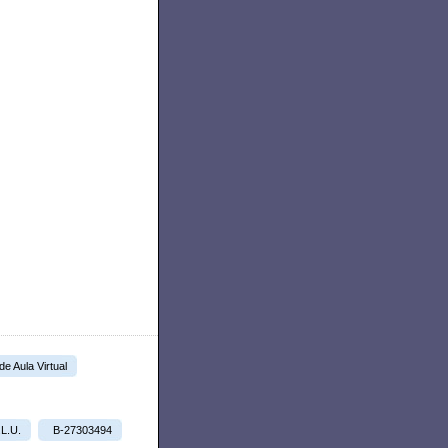
 de Aula Virtual
.L.U.
B-27303494