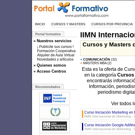
INICIO
CURSOS Y MASTERS
CURSOS POR PROVINCIA
IIMN Internacio
Portal formativo
» Nuestros servicios
Cursos y Masters d
¡ Publicite sus cursos !
Formación Cooperativa
Alquiler de Aula Virtual
Novedades y artículos
COMUNICACIÓN
(32)
MÁSTERS MBA
(2)
» Quienes somos
Esta es la oferta de Cur
» Acceso Centros
en la categoría
Cursos 
encontrarás informaci
Información, periodis
Recomendados
periodismo digita
Ver todos l
Curso Iniciación Marketing en
IIMN Internacional de Márketing -
Curso Iniciación Google AdWo
IIMN Internacional de Márketing -