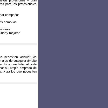
uevas profesiones y gran
os para los profesionales
ionar campañas
rds como las
rsiones.
luar y mejorar
 necesitan adquirir los
onales de cualquier ámbito
cambios que Internet está
rear su propia empresa de
to. Para los que necesiten