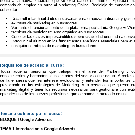
frente a la nueva situación que se está dando en Internet. Aparecen n
demanda de empleo en torno al Marketing Online. Reciclaje de conocimient
del sector.
Desarrollar las habilidades necesarias para empezar a diseñar y gest
exitosas de marketing en buscadores.
Ver tanto el funcionamiento de la plataforma publicitaria Google AdWo
técnicas de posicionamiento orgánico en buscadores.
Conocer las claves imprescindibles sobre usabilidad orientada a conve
Introducir al alumno en los fundamentos analíticos esenciales para eva
cualquier estrategia de marketing en buscadores.
Requisitos de acceso al curso:
Todas aquellas personas que trabajan en el área del Marketing y que
conocimientos y herramientas necesarias del sector online actual. A profesi
de la empresa que les interese evolucionar y entender los importantes 
provocando en las estrategias de Marketing. A la personas que quieran c
marketing digital y tener los recursos necesarios para gestionarla con éxi
aprender una de las nuevas profesiones que demanda el mercado actual.
Temario cubierto por el curso:
BLOQUE I Google Adwords
TEMA 1 Introducción a Google Adwords