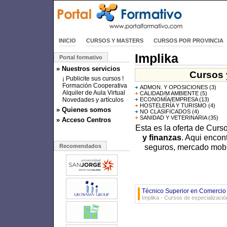
INICIO
CURSOS Y MASTERS
CURSOS POR PROVINCIA
Implika
Portal formativo
» Nuestros servicios
Cursos 
¡ Publicite sus cursos !
Formación Cooperativa
ADMON. Y OPOSICIONES
(3)
Alquiler de Aula Virtual
CALIDAD/M AMBIENTE
(5)
Novedades y artículos
ECONOMÍA/EMPRESA
(13)
HOSTELERÍA Y TURISMO
(4)
» Quienes somos
NO CLASIFICADOS
(4)
SANIDAD Y VETERINARIA
(35)
» Acceso Centros
Esta es la oferta de Curs
y finanzas
. Aqui encon
seguros, mercado mobil
Recomendados
Técnico Superior en Comercio 
Implika - Cursos de especializació