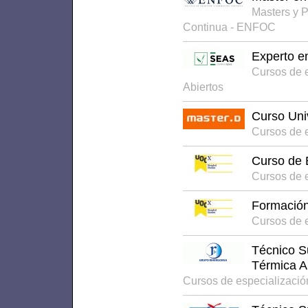
Masters y 
Continua - ENFOC
Experto e
Cursos de 
Abiertos
Curso Univ
Cursos de 
Curso de E
Cursos de 
Formación 
Cursos de 
Técnico Su
Térmica A
Cursos de especializació