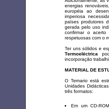
Adicionalmente, as v
energias renováveis
européia ao desen
imperiosa necessi
países produtores d
gerada pelo uso ind
confirmar o acert
respetuosas com o m
Ter uns sólidos e e
Termoeléctrica
pode
incorporação trabalh
MATERIAL DE EST
O Temario está es
Unidades Didáctica
três formatos:
Em um CD-ROM 