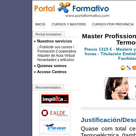
INICIO
CURSOS Y MASTERS
CURSOS POR PROVINCIA
Portal formativo
Master Profission
» Nuestros servicios
Termoe
¡ Publicite sus cursos !
Precio
1315 €
- Masters 
Formación Cooperativa
horas - Titulación Emitid
Alquiler de Aula Virtual
Facilida
Novedades y artículos
» Quienes somos
» Acceso Centros
Recomendados
Justificación/Des
Quase com total cer
Termoeléctrica (t