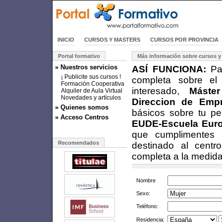
INICIO
CURSOS Y MASTERS
CURSOS POR PROVINCIA
Portal formativo
Más información sobre cursos y
» Nuestros servicios
ASÍ FUNCIONA:
Par
¡ Publicite sus cursos !
completa sobre el
Formación Cooperativa
interesado,
Máste
Alquiler de Aula Virtual
Novedades y artículos
Direccion de Empr
» Quienes somos
básicos sobre tu pe
» Acceso Centros
EUDE-Escuela Euro
que cumplimentes e
Recomendados
destinado al centr
completa a la medida
Nombre
Sexo:
Teléfono:
Residencia: