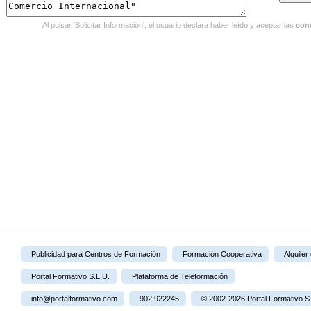
Al pulsar 'Solicitar Información', el usuario declara haber leído y aceptar las
con
Publicidad para Centros de Formación
Formación Cooperativa
Alquiler
Portal Formativo S.L.U.
Plataforma de Teleformación
info@portalformativo.com
902 922245
© 2002-2026 Portal Formativo S