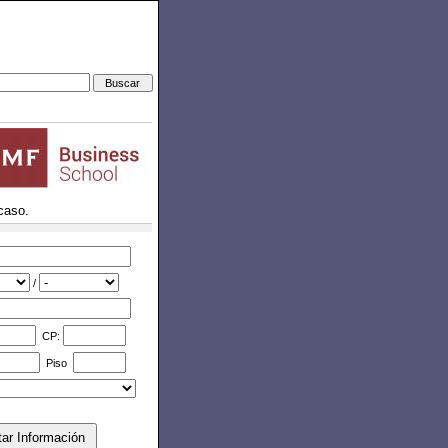
caso.
/
CP:
Piso