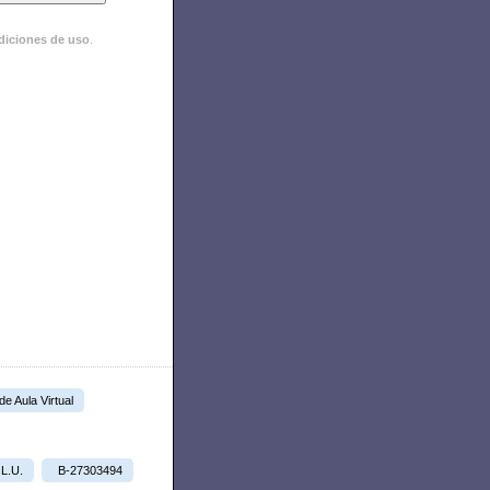
diciones de uso
.
 de Aula Virtual
.L.U.
B-27303494