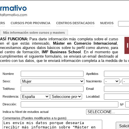
ERS
CURSOS POR PROVINCIA
CENTROS DESTACADOS
NUEVOS
Más información sobre cursos y masters
ASÍ FUNCIONA:
Para darte información más completa sobre el curso
en el que estás interesado,
Máster en Comercio Internacional
,
necesitamos algunos datos básicos sobre tu perfil como alumno, para
el centro de formación,
IMF Business School
. En el momento que
cumplimentes el siguiente formulario, se enviará un email destinado al
centro con tus datos, que te enviará información completa a la medida de tu 
Nombre
Apellidos
Sexo:
Nacimiento
/
Teléfono:
Email
Residencia:
Localidad:
Dirección:
Nº
Indica tu Nivel de estudios actual
Comentarios (Puedes modificarlos a tu gusto)