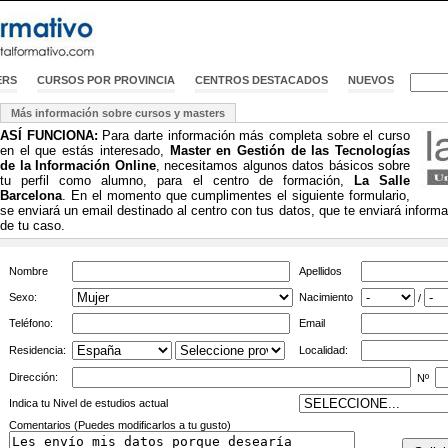
ERS
CURSOS POR PROVINCIA
CENTROS DESTACADOS
NUEVOS
Más información sobre cursos y masters
ASÍ FUNCIONA:
Para darte información más completa sobre el curso
en el que estás interesado,
Master en Gestión de las Tecnologías
de la Información Online
, necesitamos algunos datos básicos sobre
tu perfil como alumno, para el centro de formación,
La Salle
Barcelona
. En el momento que cumplimentes el siguiente formulario,
se enviará un email destinado al centro con tus datos, que te enviará inform
de tu caso.
Nombre
Apellidos
Sexo:
Nacimiento
/
Teléfono:
Email
Residencia:
Localidad:
Dirección:
Nº
Indica tu Nivel de estudios actual
Comentarios (Puedes modificarlos a tu gusto)