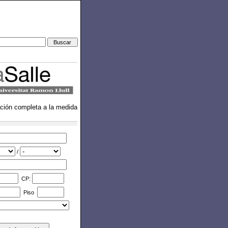
ación completa a la medida
/
CP:
Piso