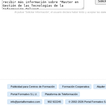
Al pulsar 'Solicitar Información', el usuario declara haber leído y aceptar las
con
Publicidad para Centros de Formación
Formación Cooperativa
Alquiler
Portal Formativo S.L.U.
Plataforma de Teleformación
info@portalformativo.com
902 922245
© 2002-2026 Portal Formativo S