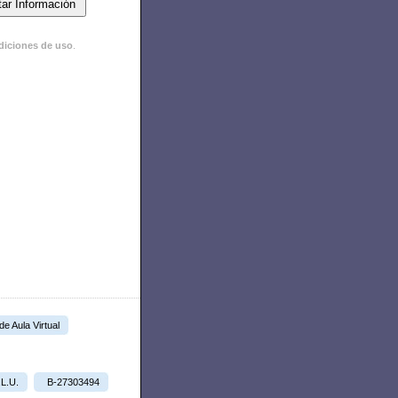
diciones de uso
.
 de Aula Virtual
.L.U.
B-27303494